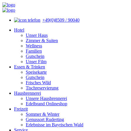
+49(0)8509 / 90040
Hotel
Unser Haus
Zimmer & Suiten
Wellness
Familien
Gutschein
Unser Film
Essen & Trinken
Speisekarte
Gutschein
Frisches Wild
Tischreservierung
Hausbrennerei
Unsere Hausbrennerei
Edelbrand Onlineshop
Freizeit
Sommer & Winter
Genussort Ruderting
Erlebnisse im Bayrischen Wald
Service