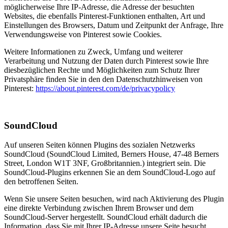
möglicherweise Ihre IP-Adresse, die Adresse der besuchten
Websites, die ebenfalls Pinterest-Funktionen enthalten, Art und
Einstellungen des Browsers, Datum und Zeitpunkt der Anfrage, Ihre
Verwendungsweise von Pinterest sowie Cookies.
Weitere Informationen zu Zweck, Umfang und weiterer
Verarbeitung und Nutzung der Daten durch Pinterest sowie Ihre
diesbezüglichen Rechte und Möglichkeiten zum Schutz Ihrer
Privatsphäre finden Sie in den den Datenschutzhinweisen von
Pinterest:
https://about.pinterest.com/de/privacypolicy
SoundCloud
Auf unseren Seiten können Plugins des sozialen Netzwerks
SoundCloud (SoundCloud Limited, Berners House, 47-48 Berners
Street, London W1T 3NF, Großbritannien.) integriert sein. Die
SoundCloud-Plugins erkennen Sie an dem SoundCloud-Logo auf
den betroffenen Seiten.
Wenn Sie unsere Seiten besuchen, wird nach Aktivierung des Plugin
eine direkte Verbindung zwischen Ihrem Browser und dem
SoundCloud-Server hergestellt. SoundCloud erhält dadurch die
Information, dass Sie mit Ihrer IP-Adresse unsere Seite besucht