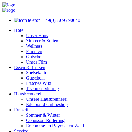
+49(0)8509 / 90040
Hotel
Unser Haus
Zimmer & Suiten
Wellness
Familien
Gutschein
Unser Film
Essen & Trinken
Speisekarte
Gutschein
Frisches Wild
Tischreservierung
Hausbrennerei
Unsere Hausbrennerei
Edelbrand Onlineshop
Freizeit
Sommer & Winter
Genussort Ruderting
Erlebnisse im Bayrischen Wald
Service