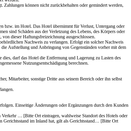
gt. Zahlungen können nicht zurückbehalten oder gemindert werden,
en bzw. im Hotel. Das Hotel übernimmt für Verlust, Untergang oder
mmen sind Schäden aus der Verletzung des Lebens, des Körpers oder
lt, von dieser Haftungsfreizeichnung ausgeschlossen.
 behördlichen Nachweis zu verlangen. Erfolgt ein solcher Nachweis
ind die Aufstellung und Anbringung von Gegenständen vorher mit dem
e dies, darf das Hotel die Entfernung und Lagerung zu Lasten des
 angemessene Nutzungsentschädigung berechnen.
r, Mitarbeiter, sonstige Dritte aus seinem Bereich oder ihn selbst
rlangen.
erfolgen. Einseitige Änderungen oder Ergänzungen durch den Kunden
n Verkehr … [Bitte Ort eintragen, wahlweise Standort des Hotels oder
n Gerichtsstand im Inland hat, gilt als Gerichtsstand… [Bitte Ort