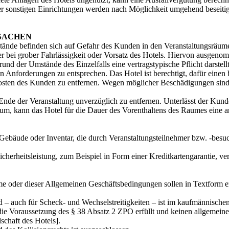
er sonstigen Einrichtungen werden nach Möglichkeit umgehend beseiti
SACHEN
nstände befinden sich auf Gefahr des Kunden in den Veranstaltungsräum
 bei grober Fahrlässigkeit oder Vorsatz des Hotels. Hiervon ausgeno
und der Umstände des Einzelfalls eine vertragstypische Pflicht darstel
n Anforderungen zu entsprechen. Das Hotel ist berechtigt, dafür einen
auf Kosten des Kunden zu entfernen. Wegen möglicher Beschädigungen s
Ende der Veranstaltung unverzüglich zu entfernen. Unterlässt der Kund
um, kann das Hotel für die Dauer des Vorenthaltens des Raumes eine
Gebäude oder Inventar, die durch Veranstaltungsteilnehmer bzw. -besuche
erheitsleistung, zum Beispiel in Form einer Kreditkartengarantie, ve
e oder dieser Allgemeinen Geschäftsbedingungen sollen in Textform 
d – auch für Scheck- und Wechselstreitigkeiten – ist im kaufmännische
r die Voraussetzung des § 38 Absatz 2 ZPO erfüllt und keinen allgemeine
schaft des Hotels].