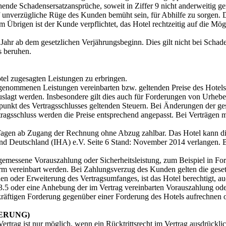
ehende Schadensersatzansprüche, soweit in Ziffer 9 nicht anderweitig g
uf unverzügliche Rüge des Kunden bemüht sein, für Abhilfe zu sorgen. 
 Übrigen ist der Kunde verpflichtet, das Hotel rechtzeitig auf die M
Jahr ab dem gesetzlichen Verjährungsbeginn. Dies gilt nicht bei Schad
s beruhen.
tel zugesagten Leistungen zu erbringen.
h genommenen Leistungen vereinbarten bzw. geltenden Preise des Hotels
uslagt werden. Insbesondere gilt dies auch für Forderungen von Urhebe
eitpunkt des Vertragsschlusses geltenden Steuern. Bei Änderungen der 
agsschluss werden die Preise entsprechend angepasst. Bei Verträgen mi
Tagen ab Zugang der Rechnung ohne Abzug zahlbar. Das Hotel kann di
d Deutschland (IHA) e.V. Seite 6 Stand: November 2014 verlangen. B
ngemessene Vorauszahlung oder Sicherheitsleistung, zum Beispiel in Fo
rm vereinbart werden. Bei Zahlungsverzug des Kunden gelten die gese
n oder Erweiterung des Vertragsumfanges, ist das Hotel berechtigt, au
3.5 oder eine Anhebung der im Vertrag vereinbarten Vorauszahlung oder
skräftigen Forderung gegenüber einer Forderung des Hotels aufrechnen 
ERUNG)
rag ist nur möglich, wenn ein Rücktrittsrecht im Vertrag ausdrücklich 