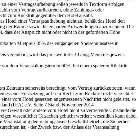
zu einer Vertragsaufhebung sollen jeweils in Textform erfolgen.
dahin vom Vertrag zurücktreten, ohne Zahlungs- oder
echt zum Rücktritt gegenüber dem Hotel ausübt.
 das Hotel einer Vertragsaufhebung nicht zu, behält das Hotel den
etung der Räume sowie die ersparten Aufwendungen anzurechnen. Die
 dass der Anspruch nicht oder nicht in der geforderten Höhe
reinbarten Mietpreis 35% des entgangenen Speisenumsatzes in
is vereinbart, wird das preiswerteste 3-Gang-Menü des jeweils
e vor dem Veranstaltungstermin 60%, bei einem späteren Rücktritt
sem Zeitraum seinerseits berechtigt, vom Vertrag zurückzutreten, wenn
ssener Fristsetzung auf sein Recht zum Rücktritt nicht verzichtet.
 einer vom Hotel gesetzten angemessenen Nachfrist nicht geleistet, so
chland (IHA) e.V. Seite 7 Stand: November 2014
Höhere Gewalt oder andere vom Hotel nicht zu vertretende Umstände die
weigen wesentlicher Tatsachen gebucht werden; wesentlich kann dabei
e Veranstaltung den reibungslosen Geschäftsbetrieb, die Sicherheit
zurechnen ist; - der Zweck bzw. der Anlass der Veranstaltung