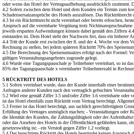
oder wenn das Hotel der Vertragsaufhebung ausdrücklich zustimmt. Di
4.2 Sofern zwischen dem Hotel und dem Kunden ein Termin zum koste
Schadensersatzansprüche des Hotels auszulösen. Das Rücktrittsrecht 
4.3 Ist ein Rücktrittsrecht nicht vereinbart oder bereits erloschen, b
Anspruch auf die vereinbarte Vergütung trotz Nichtinanspruchnahme
jeweils ersparten Aufwendungen können dabei gemäß den Ziffern 4.4,
entstanden ist. Dem Hotel steht der Nachweis frei, dass ein höherer A
4.4 Tritt der Kunde erst zwischen der 8. und der 4. Woche vor dem V
Rechnung zu stellen, bei jedem späteren Rücktritt 70% des Speisenum
4.5 Die Berechnung des Speisenumsatzes erfolgt nach der Formel: Ve
gültigen Veranstaltungsangebotes zugrunde gelegt.
4.6 Wurde eine Tagungspauschale je Teilnehmer vereinbart, so ist das
85% der Tagungspauschale x vereinbarter Teilnehmerzahl in Rechnung
5 RÜCKTRITT DES HOTELS
5.1 Sofern vereinbart wurde, dass der Kunde innerhalb einer bestimmte
Anfragen anderer Kunden nach den vertraglich gebuchten Veranstaltun
5.2 Wird eine gemäß Ziffer 3.5 und/oder Ziffer 3.6 vereinbarte oder v
ist das Hotel ebenfalls zum Rücktritt vom Vertrag berechtigt. Allg
5.3 Ferner ist das Hotel berechtigt, aus sachlich gerechtfertigtem G
Erfüllung des Vertrages unmöglich machen; - Veranstaltungen oder R
die Identität des Kunden, die Zahlungsfähigkeit oder der Aufenthalts
oder das Ansehen des Hotels in der Öffentlichkeit gefährden kann, oh
gesetzeswidrig ist; - ein Verstoß gegen Ziffer 1.2 vorliegt.
5.4 Der berechtigte Rücktritt des Hotels begründet keinen Anspruch 