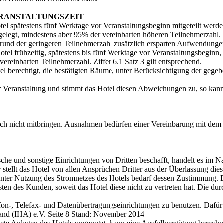
ERANSTALTUNGSZEIT
 spätestens fünf Werktage vor Veranstaltungsbeginn mitgeteilt werden
elegt, mindestens aber 95% der vereinbarten höheren Teilnehmerzahl. Is
rund der geringeren Teilnehmerzahl zusätzlich ersparten Aufwendunge
el frühzeitig, spätestens bis fünf Werktage vor Veranstaltungsbeginn, 
ereinbarten Teilnehmerzahl. Ziffer 6.1 Satz 3 gilt entsprechend.
l berechtigt, die bestätigten Räume, unter Berücksichtigung der gege
er Veranstaltung und stimmt das Hotel diesen Abweichungen zu, so kann 
ch nicht mitbringen. Ausnahmen bedürfen einer Vereinbarung mit dem H
sche und sonstige Einrichtungen von Dritten beschafft, handelt es im
ellt das Hotel von allen Ansprüchen Dritter aus der Überlassung diese
ter Nutzung des Stromnetzes des Hotels bedarf dessen Zustimmung. D
en des Kunden, soweit das Hotel diese nicht zu vertreten hat. Die du
efon-, Telefax- und Datenübertragungseinrichtungen zu benutzen. Dafü
and (IHA) e.V. Seite 8 Stand: November 2014
ete Anlagen des Hotels ungenutzt, kann eine Ausfallvergütung berechn