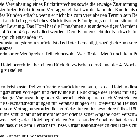
e Vereinbarung eines Rücktrittsrechtes sowie die etwaige Zustimmung 
nfreien Rücktritt vom Vertrag vereinbart wurde, kann der Kunde bis 
des Kunden erlischt, wenn er nicht bis zum vereinbarten Termin sein R
esteht auch kein gesetzliches Rücktrittsoder Kündigungsrecht und stimmt
 der Leistung. Das Hotel hat die Einnahmen aus anderweitiger Vermi
 4.5 und 4.6 pauschaliert werden. Dem Kunden steht der Nachweis frei,
nspruch entstanden ist.
eranstaltungstermin zurück, ist das Hotel berechtigt, zuzüglich zum ve
satzes.
reinbarter Menüpreis x Teilnehmerzahl. War für das Menü noch kein Pre
 Hotel berechtigt, bei einem Rücktritt zwischen der 8. und der 4. Woch
 zu stellen.
n Frist kostenfrei vom Vertrag zurücktreten kann, ist das Hotel in die
gsräumen vorliegen und der Kunde auf Rückfrage des Hotels mit angeme
erlangte Vorauszahlung oder Sicherheitsleistung auch nach Verstreichen
emeine Geschäftsbedingungen für Veranstaltungen © Hotelverband Deuts
rund vom Vertrag außerordentlich zurückzutreten, insbesondere falls - 
äume schuldhaft unter irreführender oder falscher Angabe oder Versch
zweck sein; - das Hotel begründeten Anlass zu der Annahme hat, dass di
ne dass dies dem Herrschafts- bzw. Organisationsbereich des Hotels zu
des Kunden auf Schadensersatz.