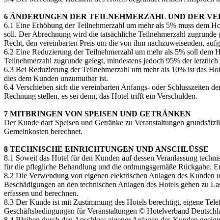
6 ÄNDERUNGEN DER TEILNEHMERZAHL UND DER V
6.1 Eine Erhöhung der Teilnehmerzahl um mehr als 5% muss dem Hotel
soll. Der Abrechnung wird die tatsächliche Teilnehmerzahl zugrunde g
Recht, den vereinbarten Preis um die von ihm nachzuweisenden, aufg
6.2 Eine Reduzierung der Teilnehmerzahl um mehr als 5% soll dem Hot
Teilnehmerzahl zugrunde gelegt, mindestens jedoch 95% der letztlich v
6.3 Bei Reduzierung der Teilnehmerzahl um mehr als 10% ist das Hote
dies dem Kunden unzumutbar ist.
6.4 Verschieben sich die vereinbarten Anfangs- oder Schlusszeiten d
Rechnung stellen, es sei denn, das Hotel trifft ein Verschulden.
7 MITBRINGEN VON SPEISEN UND GETRÄNKEN
Der Kunde darf Speisen und Getränke zu Veranstaltungen grundsätzli
Gemeinkosten berechnet.
8 TECHNISCHE EINRICHTUNGEN UND ANSCHLÜSSE
8.1 Soweit das Hotel für den Kunden auf dessen Veranlassung techni
für die pflegliche Behandlung und die ordnungsgemäße Rückgabe. Er st
8.2 Die Verwendung von eigenen elektrischen Anlagen des Kunden un
Beschädigungen an den technischen Anlagen des Hotels gehen zu Last
erfassen und berechnen.
8.3 Der Kunde ist mit Zustimmung des Hotels berechtigt, eigene Tel
Geschäftsbedingungen für Veranstaltungen © Hotelverband Deutschl
8.4 Bleiben durch den Anschluss eigener Anlagen des Kunden geeign