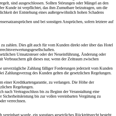
eregelt, sind ausgeschlossen. Sollten Störungen oder Mängel an den
Der Kunde ist verpflichtet, das ihm Zumutbare beizutragen, um die
öglichkeit der Entstehung eines außergewöhnlich hohen Schadens
ensersatzansprüchen und bei sonstigen Ansprüchen, sofern letztere auf
 zu zahlen. Dies gilt auch für vom Kunden direkt oder über das Hotel
rrechtsverwertungsgesellschaften.
gesetzlichen Umsatzsteuer oder der Neueinführung, Änderung oder
t Verbrauchern gilt dieses nur, wenn der Zeitraum zwischen
e unverzügliche Zahlung fälliger Forderungen jederzeit vom Kunden
ei Zahlungsverzug des Kunden gelten die gesetzlichen Regelungen.
rm einer Kreditkartengarantie, zu verlangen. Die Höhe der
tzlichen Regelungen.
ch nach Vertragsschluss bis zu Beginn der Veranstaltung eine
 Sicherheitsleistung bis zur vollen vereinbarten Vergütung zu
oder verrechnen.
vereinbart wurde, ein sonstiges gesetzliches Rücktrittsrecht besteht