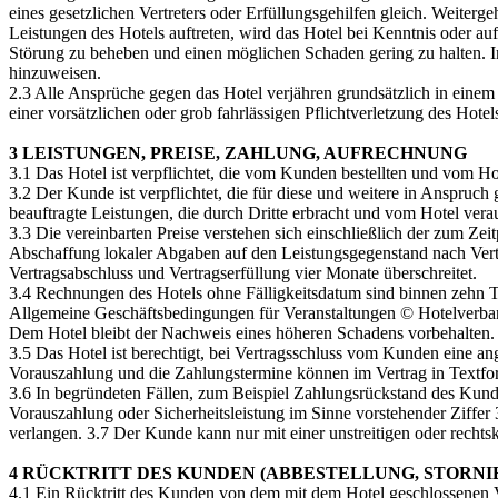
eines gesetzlichen Vertreters oder Erfüllungsgehilfen gleich. Weiterg
Leistungen des Hotels auftreten, wird das Hotel bei Kenntnis oder a
Störung zu beheben und einen möglichen Schaden gering zu halten. Im
hinzuweisen.
2.3 Alle Ansprüche gegen das Hotel verjähren grundsätzlich in einem 
einer vorsätzlichen oder grob fahrlässigen Pflichtverletzung des Hotel
3 LEISTUNGEN, PREISE, ZAHLUNG, AUFRECHNUNG
3.1 Das Hotel ist verpflichtet, die vom Kunden bestellten und vom Ho
3.2 Der Kunde ist verpflichtet, die für diese und weitere in Anspruc
beauftragte Leistungen, die durch Dritte erbracht und vom Hotel vera
3.3 Die vereinbarten Preise verstehen sich einschließlich der zum Z
Abschaffung lokaler Abgaben auf den Leistungsgegenstand nach Vertr
Vertragsabschluss und Vertragserfüllung vier Monate überschreitet.
3.4 Rechnungen des Hotels ohne Fälligkeitsdatum sind binnen zehn 
Allgemeine Geschäftsbedingungen für Veranstaltungen © Hotelverban
Dem Hotel bleibt der Nachweis eines höheren Schadens vorbehalten.
3.5 Das Hotel ist berechtigt, bei Vertragsschluss vom Kunden eine a
Vorauszahlung und die Zahlungstermine können im Vertrag in Textfo
3.6 In begründeten Fällen, zum Beispiel Zahlungsrückstand des Kunde
Vorauszahlung oder Sicherheitsleistung im Sinne vorstehender Ziffer 
verlangen. 3.7 Der Kunde kann nur mit einer unstreitigen oder recht
4 RÜCKTRITT DES KUNDEN (ABBESTELLUNG, STORNI
4.1 Ein Rücktritt des Kunden von dem mit dem Hotel geschlossenen Vert